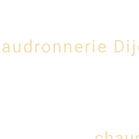
 N°1
Service N°2
Couverture et bardage
S
audronnerie Di
chau