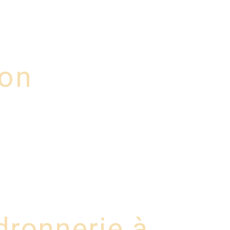
errurerie métallique
Gallery
Contact
jon
dronnerie à