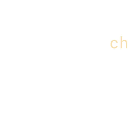
Panneau de gestion des cookies
Lorem
Home
Service
ch