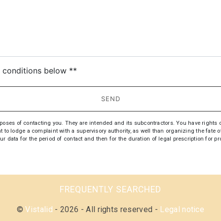
c conditions below **
SEND
s of contacting you. They are intended and its subcontractors. You have rights of acc
t to lodge a complaint with a supervisory authority, as well than organizing the fate
ur data for the period of contact and then for the duration of legal prescription for
FREQUENTLY SEARCHED
©
Vistalid
- 2026 - All rights reserved -
Legal notice