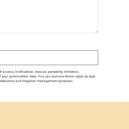
ess, rectification, erasure, portability, limitation,
 of your post-mortem data. You can exercise these rights by post
 probationary and litigation management purposes.