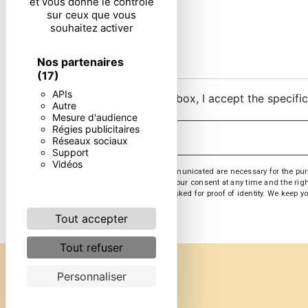
et vous donne le contrôle
sur ceux que vous
souhaitez activer
Nos partenaires
(17)
APIs
By checking this box, I accept the specifi
Autre
Mesure d'audience
Régies publicitaires
Réseaux sociaux
Support
Vidéos
** The personal data communicated are necessary for the purpose
opposition, withdrawal of your consent at any time and the righ
or by email. You may be asked for proof of identity. We keep yo
Tout accepter
Tout refuser
Personnaliser