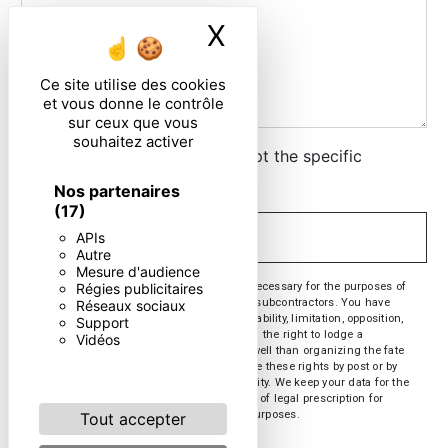
X
Masquer le ban
Ce site utilise des cookies
et vous donne le contrôle
sur ceux que vous
souhaitez activer
By checking this box, I accept the specific
conditions below **
Nos partenaires
(17)
APIs
SEND
Autre
Mesure d'audience
** The personal data communicated are necessary for the purposes of
Régies publicitaires
contacting you. They are intended and its subcontractors. You have
Réseaux sociaux
rights of access, rectification, erasure, portability, limitation, opposition,
Support
withdrawal of your consent at any time and the right to lodge a
Vidéos
complaint with a supervisory authority, as well than organizing the fate
of your post-mortem data. You can exercise these rights by post or by
email. You may be asked for proof of identity. We keep your data for the
period of contact and then for the duration of legal prescription for
probationary and litigation management purposes.
Tout accepter