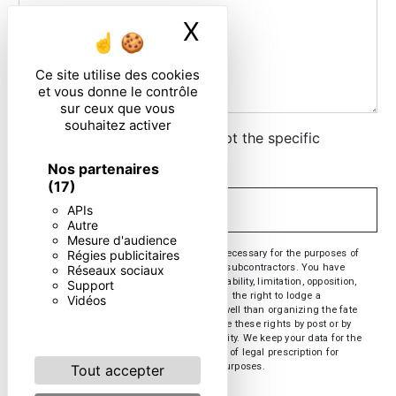
X
Masquer le ban
Ce site utilise des cookies
et vous donne le contrôle
sur ceux que vous
souhaitez activer
By checking this box, I accept the specific
conditions below **
Nos partenaires
(17)
APIs
SEND
Autre
Mesure d'audience
** The personal data communicated are necessary for the purposes of
Régies publicitaires
contacting you. They are intended and its subcontractors. You have
Réseaux sociaux
rights of access, rectification, erasure, portability, limitation, opposition,
Support
withdrawal of your consent at any time and the right to lodge a
Vidéos
complaint with a supervisory authority, as well than organizing the fate
of your post-mortem data. You can exercise these rights by post or by
email. You may be asked for proof of identity. We keep your data for the
period of contact and then for the duration of legal prescription for
probationary and litigation management purposes.
Tout accepter