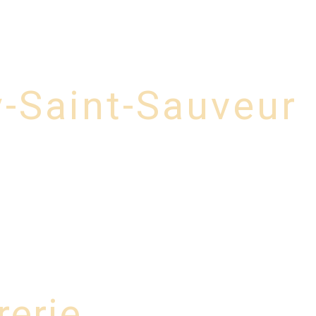
errurerie métallique
Gallery
Contact
y-Saint-Sauveur
rerie