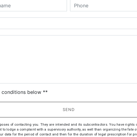
deau des cookies
c conditions below **
SEND
s of contacting you. They are intended and its subcontractors. You have rights of acc
t to lodge a complaint with a supervisory authority, as well than organizing the fate
ur data for the period of contact and then for the duration of legal prescription for