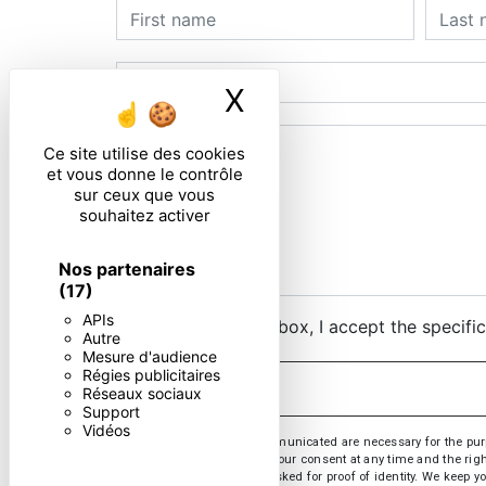
X
Masquer le ban
Ce site utilise des cookies
et vous donne le contrôle
sur ceux que vous
souhaitez activer
Nos partenaires
(17)
APIs
By checking this box, I accept the specifi
Autre
Mesure d'audience
Régies publicitaires
Réseaux sociaux
Support
Vidéos
** The personal data communicated are necessary for the purpose
opposition, withdrawal of your consent at any time and the righ
or by email. You may be asked for proof of identity. We keep yo