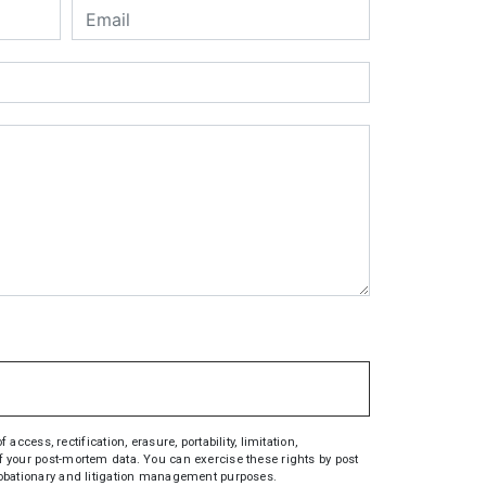
ess, rectification, erasure, portability, limitation,
 of your post-mortem data. You can exercise these rights by post
 probationary and litigation management purposes.