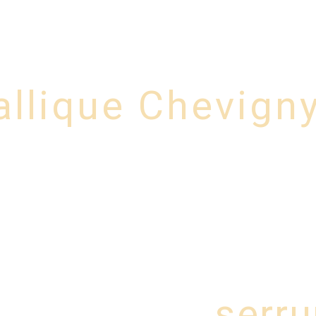
 N°1
Service N°2
Couverture et bardage
S
allique Chevign
serru