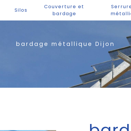
Couverture et
Serrur
Silos
bardage
métall
bardage métallique Dijon
bar