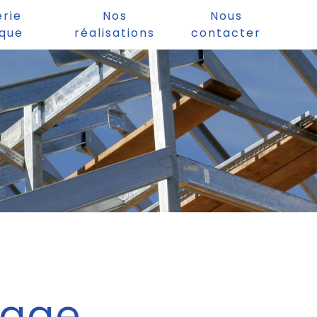
erie
Nos
Nous
ique
réalisations
contacter
dage