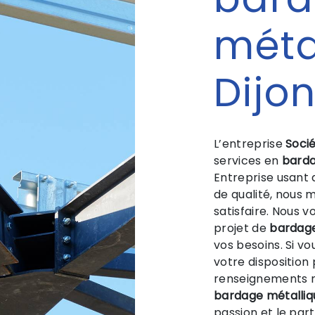
méta
Dijo
L’entreprise
Socié
services en
barda
Entreprise usant 
de qualité, nous 
satisfaire. Nous 
projet de
bardage
vos besoins. Si v
votre disposition
renseignements n
bardage métalliq
passion et le par