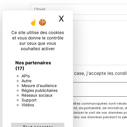
X
Masquer le ban
Ce site utilise des cookies
et vous donne le contrôle
sur ceux que vous
souhaitez activer
Nos partenaires
(17)
En cochant cette case, j'accepte les condi
APIs
Autre
Mesure d'audience
Régies publicitaires
Réseaux sociaux
Support
** Les données personnelles communiquées sont nécessair
Vidéos
rectification, d’effacement, de portabilité, de limitatio
contrôle, ainsi que d’organiser le sort de vos données po
demandé. Nous conservons vos données pendant la périod