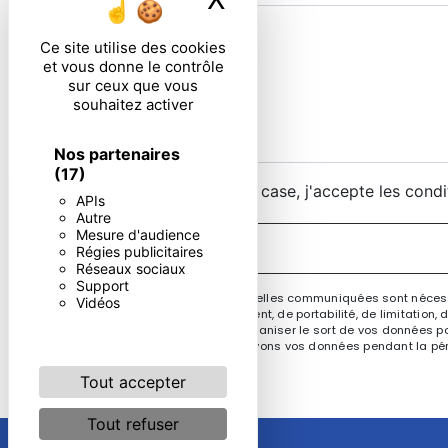
Ce site utilise des cookies
et vous donne le contrôle
sur ceux que vous
souhaitez activer
Nos partenaires
(17)
En cochant cette case, j'accepte les condi
APIs
Autre
Mesure d'audience
Régies publicitaires
Réseaux sociaux
Support
** Les données personnelles communiquées sont nécessair
Vidéos
rectification, d’effacement, de portabilité, de limitatio
contrôle, ainsi que d’organiser le sort de vos données po
demandé. Nous conservons vos données pendant la périod
Tout accepter
Tout refuser