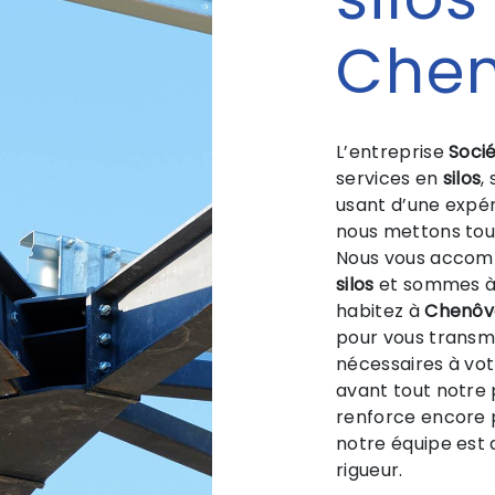
Che
L’entreprise
Socié
services en
silos
,
usant d’une expéri
nous mettons tout
Nous vous accomp
silos
et sommes à l
habitez à
Chenôv
pour vous transm
nécessaires à vot
avant tout notre 
renforce encore p
notre équipe est q
rigueur.