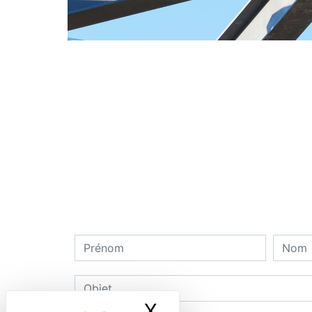
X
Masquer le ban