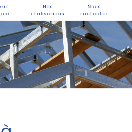
erie
Nos
Nous
ique
réalisations
contacter
 à