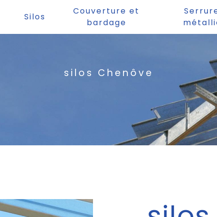
Couverture et
Serrur
Silos
bardage
métall
silos Chenôve
silos