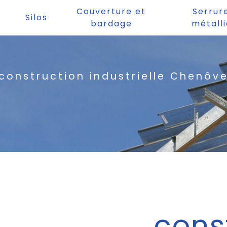
Couverture et
Serrur
Silos
bardage
métall
construction industrielle Chenôv
cons