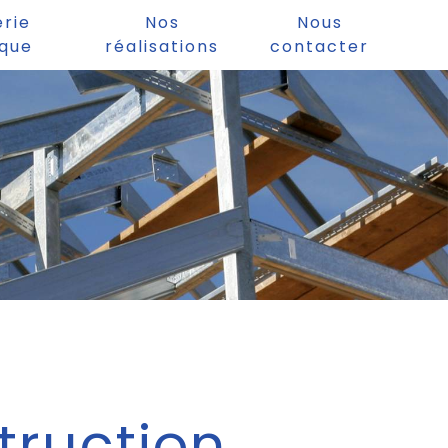
erie
Nos
Nous
ique
réalisations
contacter
e
truction