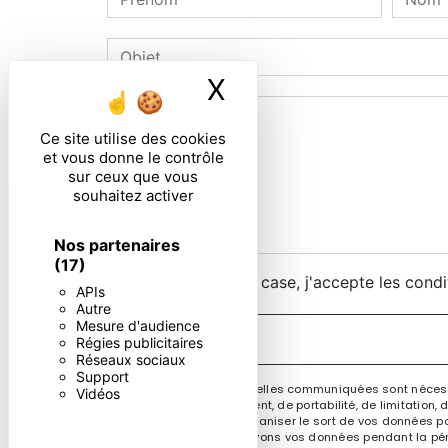
X
Masquer le ban
Ce site utilise des cookies
et vous donne le contrôle
sur ceux que vous
souhaitez activer
Nos partenaires
(17)
En cochant cette case, j'accepte les condi
APIs
Autre
Mesure d'audience
Régies publicitaires
Réseaux sociaux
Support
** Les données personnelles communiquées sont nécessair
Vidéos
rectification, d’effacement, de portabilité, de limitatio
contrôle, ainsi que d’organiser le sort de vos données po
demandé. Nous conservons vos données pendant la périod