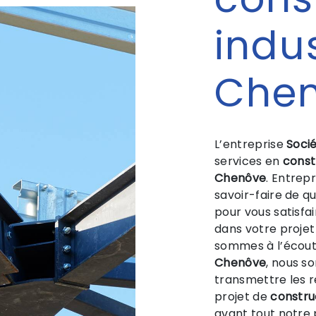
indus
Che
L’entreprise
Socié
services en
const
Chenôve
. Entrep
savoir-faire de q
pour vous satisfa
dans votre proje
sommes à l’écoute
Chenôve
, nous s
transmettre les 
projet de
construc
avant tout notre 