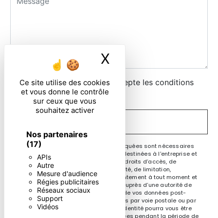
X
Masquer le ban
En cochant cette case, j'accepte les conditions
Ce site utilise des cookies
et vous donne le contrôle
particulières ci-dessous **
sur ceux que vous
souhaitez activer
ENVOYER
Nos partenaires
(17)
** Les données personnelles communiquées sont nécessaires
aux fins de vous contacter. Elles sont destinées à l'entreprise et
APIs
ses sous-traitants. Vous disposez de droits d’accès, de
Autre
rectification, d’effacement, de portabilité, de limitation,
Mesure d'audience
d’opposition, de retrait de votre consentement à tout moment et
Régies publicitaires
du droit d’introduire une réclamation auprès d’une autorité de
Réseaux sociaux
contrôle, ainsi que d’organiser le sort de vos données post-
Support
mortem. Vous pouvez exercer ces droits par voie postale ou par
Vidéos
courrier électronique. Un justificatif d'identité pourra vous être
demandé. Nous conservons vos données pendant la période de