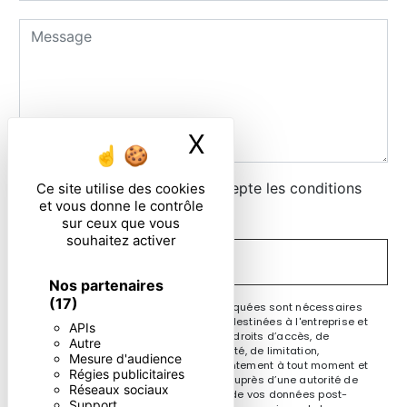
X
Masquer le ban
En cochant cette case, j'accepte les conditions
Ce site utilise des cookies
et vous donne le contrôle
particulières ci-dessous **
sur ceux que vous
souhaitez activer
ENVOYER
Nos partenaires
(17)
** Les données personnelles communiquées sont nécessaires
aux fins de vous contacter. Elles sont destinées à l'entreprise et
APIs
ses sous-traitants. Vous disposez de droits d’accès, de
Autre
rectification, d’effacement, de portabilité, de limitation,
Mesure d'audience
d’opposition, de retrait de votre consentement à tout moment et
Régies publicitaires
du droit d’introduire une réclamation auprès d’une autorité de
Réseaux sociaux
contrôle, ainsi que d’organiser le sort de vos données post-
Support